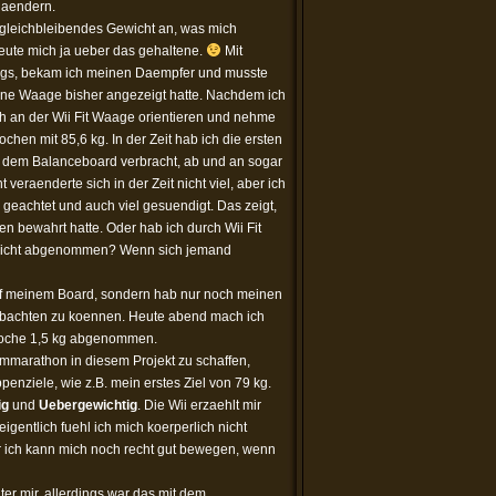
 aendern.
gleichbleibendes Gewicht an, was mich
reute mich ja ueber das gehaltene.
Mit
ings, bekam ich meinen Daempfer und musste
meine Waage bisher angezeigt hatte. Nachdem ich
ich an der Wii Fit Waage orientieren und nehme
chen mit 85,6 kg. In der Zeit hab ich die ersten
f dem Balanceboard verbracht, ab und an sogar
veraenderte sich in der Zeit nicht viel, aber ich
 geachtet und auch viel gesuendigt. Das zeigt,
n bewahrt hatte. Oder hab ich durch Wii Fit
nicht abgenommen? Wenn sich jemand
auf meinem Board, sondern hab nur noch meinen
obachten zu koennen. Heute abend mach ich
 Woche 1,5 kg abgenommen.
hmmarathon in diesem Projekt zu schaffen,
enziele, wie z.B. mein erstes Ziel von 79 kg.
ig
und
Uebergewichtig
. Die Wii erzaehlt mir
 eigentlich fuehl ich mich koerperlich nicht
ber ich kann mich noch recht gut bewegen, wenn
ter mir, allerdings war das mit dem