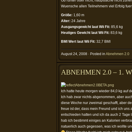
Ob runter oder nicht, hauptsache nicht zun
Wuensche allen Teilnehmern viel Erfolg fue
Größe:
1,60 m
Alter:
24 Jahre
Ausgangsgewicht laut Wii Fit:
85,6 kg
Heutiges Gewicht laut Wii Fit:
83,6 kg
BMI Wert laut Wii Fit:
32,7 BMI
August 24, 2008 · Posted in
Abnehmen 2.0
ABNEHMEN 2.0 – 1. 
Ich hatte heute morgen wieder 84,0 kg auf de
Ich hab zwar nichts abgenommen, aber auc
diese Woche nur zweimal geschafft, aber d
freue ist der, dass mein Freund und ich uns 
entschieden hatten und ich da auch 2 Tage 
hab ich bestimmt einiges an Kalorien verbra
natuerlich auch gegessen, was ich wollte un