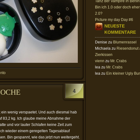
Tanz der Vampire in Berlin
Bin ich 1.0 oder doch eher
2.0?
Picture my day Day #6
NEUESTE
KOMMENTARE
Denise
zu
Blumenrassel
Michaela
zu
Riesendonut 
Zierkissen
vienn
zu
Mr. Crabs
lea
zu
Mr. Crabs
nto
lea
zu
Ein kleiner Ugly Bu
WOCHE
4
 ein wenig verspaetet. Und auch diesmal hab
f 83,2 kg. Ich glaube meine Abnahme der
tte und vor lauter Schlafen keine Zeit zum
ch wieder einem geregelten Tagesablauf
. Bin gespannt, wie das jetzt nun weitergeht.