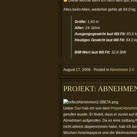
Diese Woche fuehl ich mich sehr gut, tro
Alles beim Alten, weiterhin gehts ab 84,0 kg.
Größe:
1,60 m
Alter:
24 Jahre
Ausgangsgewicht laut Wii Fit:
85,6 k
Heutiges Gewicht laut Wii Fit:
84,0 k
BMI Wert laut Wii Fit:
32,8 BMI
August 17, 2008 · Posted in
Abnehmen 2.0
PROJEKT: ABNEHMEN
Ueber
Sari
hab ich von dem
Projekt Abnehm
gerufen wurde. Er findet, dass er zuviel a
Abnehmen aufgerufen. Da es eine zeitlang he
nicht alleine abgenommen habe, hab ich bes
Wochen Amerikaspeck und die Weihnachtsr