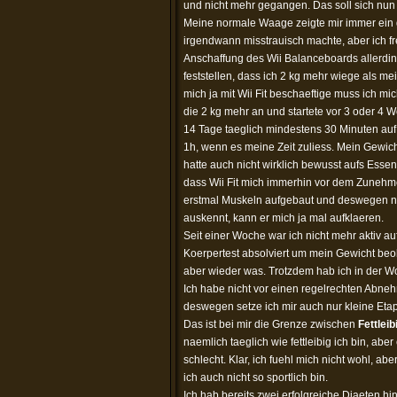
und nicht mehr gegangen. Das soll sich nun
Meine normale Waage zeigte mir immer ein 
irgendwann misstrauisch machte, aber ich f
Anschaffung des Wii Balanceboards allerd
feststellen, dass ich 2 kg mehr wiege als 
mich ja mit Wii Fit beschaeftige muss ich m
die 2 kg mehr an und startete vor 3 oder 4 Wo
14 Tage taeglich mindestens 30 Minuten au
1h, wenn es meine Zeit zuliess. Mein Gewicht 
hatte auch nicht wirklich bewusst aufs Essen
dass Wii Fit mich immerhin vor dem Zunehme
erstmal Muskeln aufgebaut und deswegen 
auskennt, kann er mich ja mal aufklaeren.
Seit einer Woche war ich nicht mehr aktiv 
Koerpertest absolviert um mein Gewicht be
aber wieder was. Trotzdem hab ich in der
Ich habe nicht vor einen regelrechten Abne
deswegen setze ich mir auch nur kleine Etapp
Das ist bei mir die Grenze zwischen
Fettleib
naemlich taeglich wie fettleibig ich bin, aber
schlecht. Klar, ich fuehl mich nicht wohl, a
ich auch nicht so sportlich bin.
Ich hab bereits zwei erfolgreiche Diaeten hin