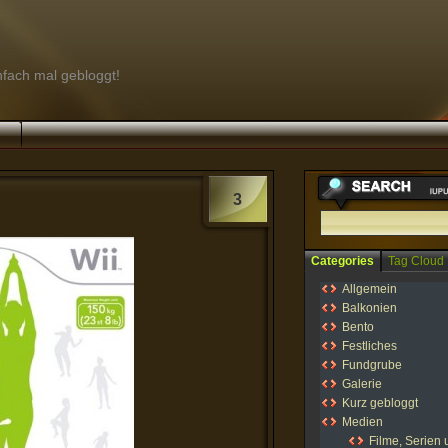
infach mal gebloggt!
3
Categories
Tag Cloud
Allgemein
Balkonien
Bento
Festliches
Fundgrube
Galerie
Kurz gebloggt
Medien
Filme, Serien 