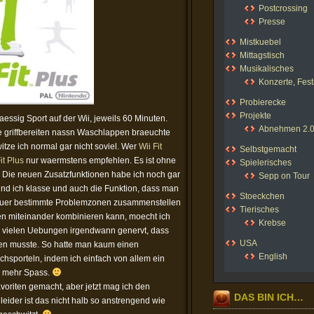
Postcrossing
Presse
Mistkuebel
Mittagstisch
Musikalisches
Konzerte, Fest
Probierecke
Projekte
essig Sport auf der Wii, jeweils 60 Minuten.
Abnehmen 2.
ne griffbereiten nassn Waschlappen braeuchte
itze ich normal gar nicht soviel. Wer
Wii Fit
Selbstgemacht
it Plus
nur waermstens empfehlen. Es ist ohne
Spielerisches
. Die neuen Zusatzfunktionen habe ich noch gar
Sepp on Tour
ind ich klasse und auch die Funktion, dass man
Stoeckchen
fuer bestimmte Problemzonen zusammenstellen
Tierisches
n miteinander kombinieren kann, moecht ich
Krebse
r vielen Uebungen irgendwann genervt, dass
USA
en musste. So hatte man kaum einen
English
rchsporteln, indem ich einfach von allem ein
l mehr Spass.
oriten gemacht, aber jetzt mag ich den
DAS BIN ICH…
eider ist das nicht halb so anstrengend wie