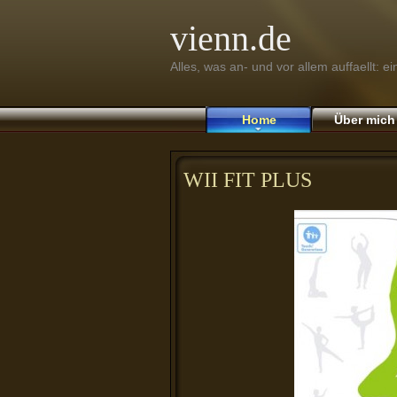
vienn.de
Alles, was an- und vor allem auffaellt: e
Home
Über mich
WII FIT PLUS