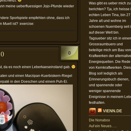
geschwitzt.
Was gibt es ueber mich zu
 kann meine ueberfluessigen Jojo-Pfunde wieder
berichten? Tja, ich heisse
echten Leben Tina, bin 27
andere Sportspiele empfehlen ohne, dass ich
Jahre alt und wohne im
 Muell ist? :exercise:
schoenen Nuernberg seit 
auf dieser Welt bin.
Tagsueber sitz ich in eine
Grossraumbuero und
beteilige mich am Bau von
10
0
Kraftwerken der alternativ
Energiequellen. Die Rede 
st, da es noch einen Leberkaeseinstand gab.
von Kernkraftwerken. Dies
Blog soll lediglich als
maten und einen Marzipan-Kuerbiskern-Riegel
Erinnerungsbuch dienen,
terpaté in den Doeschen und einem Puh-Ei.
und spannende oder
weniger spannende
Ereignisse in meinem Leb
festhalten.
VIENN.DE
Die Nonabox
Auf ein Neues…..