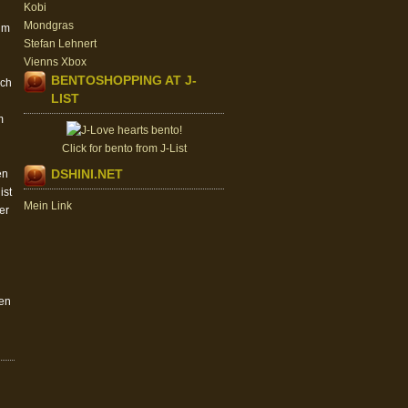
Kobi
Mondgras
 im
Stefan Lehnert
Vienns Xbox
BENTOSHOPPING AT J-
ich
LIST
m
Click for bento from J-List
DSHINI.NET
en
ist
Mein Link
er
en