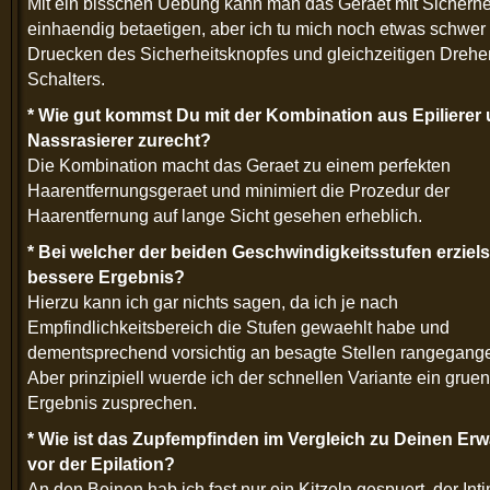
Mit ein bisschen Uebung kann man das Geraet mit Sicherhe
einhaendig betaetigen, aber ich tu mich noch etwas schwer
Druecken des Sicherheitsknopfes und gleichzeitigen Drehe
Schalters.
* Wie gut kommst Du mit der Kombination aus Epilierer
Nassrasierer zurecht?
Die Kombination macht das Geraet zu einem perfekten
Haarentfernungsgeraet und minimiert die Prozedur der
Haarentfernung auf lange Sicht gesehen erheblich.
* Bei welcher der beiden Geschwindigkeitsstufen erziel
bessere Ergebnis?
Hierzu kann ich gar nichts sagen, da ich je nach
Empfindlichkeitsbereich die Stufen gewaehlt habe und
dementsprechend vorsichtig an besagte Stellen rangegange
Aber prinzipiell wuerde ich der schnellen Variante ein grue
Ergebnis zusprechen.
* Wie ist das Zupfempfinden im Vergleich zu Deinen Er
vor der Epilation?
An den Beinen hab ich fast nur ein Kitzeln gespuert, der Int