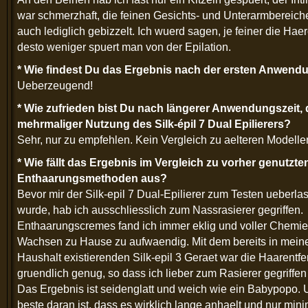
war schmerzhaft, die feinen Gesichts- und Unterarmbereic
auch lediglich gebizzelt. Ich wuerd sagen, je feiner die Hae
desto weniger spuert man von der Epilation.
* Wie findest Du das Ergebnis nach der ersten Anwend
Ueberzeugend!
* Wie zufrieden bist Du nach längerer Anwendungszeit, 
mehrmaliger Nutzung des Silk-épil 7 Dual Epilierers?
Sehr, nur zu empfehlen. Kein Vergleich zu aelteren Modelle
* Wie fällt das Ergebnis im Vergleich zu vorher genutzte
Enthaarungsmethoden aus?
Bevor mir der Silk-epil 7 Dual-Epilierer zum Testen ueberla
wurde, hab ich ausschliesslich zum Nassrasierer gegriffen.
Enthaarungscremes fand ich immer eklig und voller Chemi
Wachsen zu Hause zu aufwaendig. Mit dem bereits in mei
Haushalt existierenden Silk-epil 3 Geraet war die Haarentfe
gruendlich genug, so dass ich lieber zum Rasierer gegriffen
Das Ergebnis ist seidenglatt und weich wie ein Babypopo.
beste daran ist, dass es wirklich lange anhaelt und nur mini