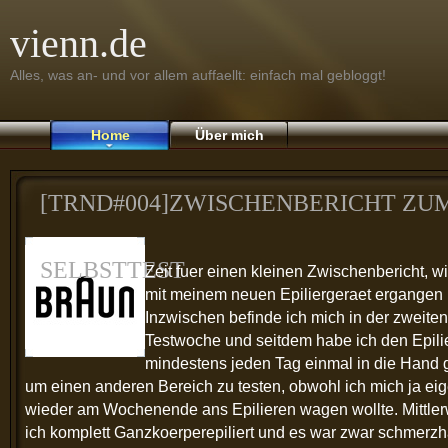
vienn.de
Alles, was an- und vor allem auffaellt: einfach mal gebloggt!
Home
Über mich
[TRND#004]ZWISCHENBERICHT ZU
SELBSTTEST
Zeit fuer einen kleinen Zwischenbericht, wi
mit meinem neuen Epiliergeraet ergangen i
Inzwischen befinde ich mich in der zweiten
Testwoche und seitdem habe ich den Epili
mindestens jeden Tag einmal in die Han
um einen anderen Bereich zu testen, obwohl ich mich ja eige
wieder am Wochenende ans Epilieren wagen wollte. Mittler
ich komplett Ganzkoerperepiliert und es war zwar schmerzh