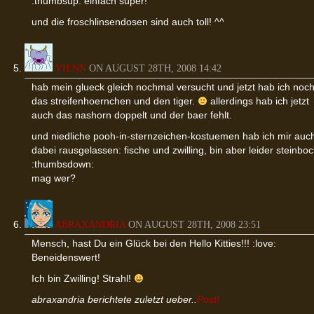
:thumbsup: einfach super!
und die froschlinsendosen sind auch toll! ^^
VIENN
ON AUGUST 28TH, 2008 14:42
hab mein glueck gleich nochmal versucht und jetzt hab ich noc
das streifenhoernchen und den tiger.
allerdings hab ich jetzt
auch das nashorn doppelt und der baer fehlt.
und niedliche pooh-in-sternzeichen-kostuemen hab ich mir auc
dabei rausgelassen: fische und zwilling, bin aber leider steinboc
:thumbsdown:
mag wer?
ABRAXANDRIA
ON AUGUST 28TH, 2008 23:51
Mensch, hast Du ein Glück bei den Hello Kitties!!! :love:
Beneidenswert!
Ich bin Zwilling! Strahl!
abraxandria berichtete zuletzt ueber..
Post!