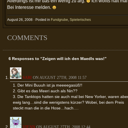
Allerdings ist mir das ein wenig zu arg.
Ich wollts halt ma
Bei Interesse melden.
August 26, 2008 · Posted in
Fundgrube
,
Spielerisches
COMMENTS
6 Responses to “Zeigen will ich den Maedls was!”
SARI
ON AUGUST 27TH, 2008 11:57
1. Der Mini Buuuh ist ja meeeegasüß!!
2. Gibt es das Meeri auch als Nin??
3. Die Tanktops hatten sie auch mal bei New Yorker, waren abe
ewig lang…sind die wenigstens kürzer? Wobei, bei dem Preis
steckt man die in die Hose…hach….
VIENN
ON AUGUST 27TH, 2008 12:44