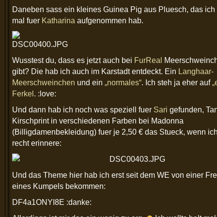
Daneben sass ein kleines Guinea Pig aus Pluesch, das ich
mal fuer
Katharina
aufgenommen hab.
Wusstest du, dass es jetzt auch bei
FurReal
Meerschweinch
gibt? Die hab ich auch im Karstadt entdeckt. Ein
Langhaar-
Meerschweinchen
und ein
„normales“
. Ich steh ja eher auf
„
Ferkel
. :love:
Und dann hab ich noch was speziell fuer
Sari
gefunden, Tan
Kirschprint in verschiedenen Farben bei Madonna
(Billigdamenbekleidung) fuer je 2,50 € das Stueck, wenn ic
recht erinnere:
Und das Theme hier hab ich erst seit dem WE von einer Fr
eines Kumpels bekommen:
DF4a1ONYI8E
:danke: