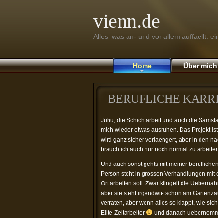
vienn.de
Alles, was an- und vor allem auffaellt: e
Home
Über mich
BERUFLICHE KARR
Juhu, die Schichtarbeit und auch die Samsta
mich wieder etwas ausruhen. Das Projekt ist
wird ganz sicher verlaengert, aber in den n
brauch ich auch nur noch normal zu arbeite
Und auch sonst gehts mit meiner beruflichen
Person steht in grossen Verhandlungen mit e
Ort arbeiten soll. Zwar klingelt die Ueberna
aber sie steht irgendwie schon am Gartenzau
verraten, aber wenn alles so klappt, wie sich
Elite-Zeitarbeiter
und danach uebernomm