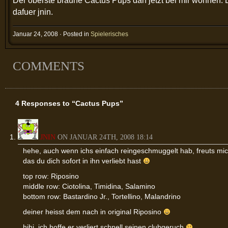
Der oberste braune Cactus Pups darf jetzt bei mir wohnen.
dafuer jnin.
Januar 24, 2008 · Posted in
Spielerisches
COMMENTS
4 Responses to “Cactus Pups”
JNIN
ON JANUAR 24TH, 2008 18:14
hehe, auch wenn ichs einfach reingeschmuggelt hab, freuts mi
das du dich sofort in ihn verliebt hast
top row: Riposino
middle row: Ciotolina, Timidina, Salamino
bottom row: Bastardino Jr., Tortellino, Malandrino
deiner heisst dem nach in original Riposino
hihi, ich hoffe er verliert schnell seinen clubgeruch