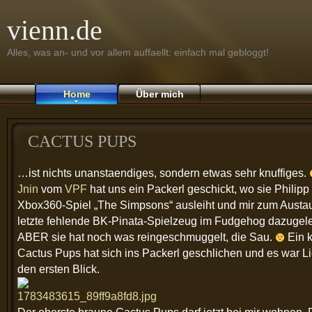
vienn.de
Alles, was an- und vor allem auffaellt: einfach mal gebloggt!
Home
Über mich
CACTUS PUPS
…ist nichts unanstaendiges, sondern etwas sehr knuffiges.
Jnin
vom
VPF
hat uns ein Packerl geschickt, wo sie Philipp
Xbox360-Spiel „The Simpsons“ ausleiht und mir zum Austa
letzte fehlende BK-Pinata-Spielzeug im Fudgehog dazugele
ABER sie hat noch was reingeschmuggelt, die Sau.
Ein k
Cactus Pups hat sich ins Packerl geschlichen und es war L
den ersten Blick.